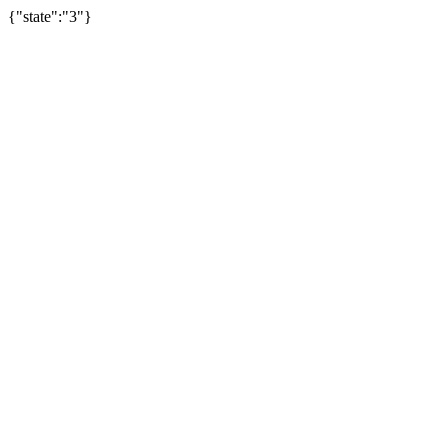
{"state":"3"}